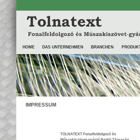
HOME
DAS UNTERNEHMEN
BRANCHEN
PRODUK
IMPRESSUM
TOLNATEXT Fonalfeldolgozó és
Műszakiszövet-gyártó Betéti Társaság