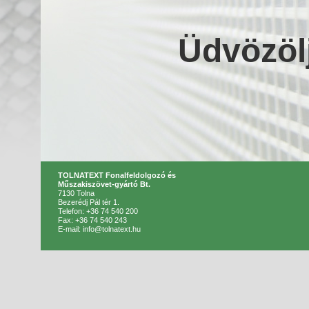
Üdvözöl
TOLNATEXT Fonalfeldolgozó és
Műszakiszövet-gyártó Bt.
7130 Tolna
Bezerédj Pál tér 1.
Telefon: +36 74 540 200
Fax: +36 74 540 243
E-mail: info@tolnatext.hu