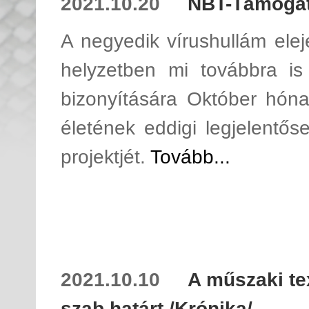
2021.10.20
NBT-Támogatá
A negyedik vírushullám elej
helyzetben mi továbbra is
bizonyítására Október hónap
életének eddigi legjelentős
projektjét.
Tovább...
2021.10.10
A műszaki te
szab határt /Krónika/