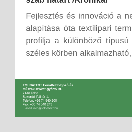
Fejlesztés és innováció a n
alapítása óta textilipari ter
profilja a különböző típusú
széles körben alkalmazható,
TOLNATEXT Fonalfeldolgozó és
Műszakiszövet-gyártó Bt.
7130 Tolna
Bezerédj Pál tér 1.
Telefon: +36 74 540 200
Fax: +36 74 540 243
E-mail: info@tolnatext.hu