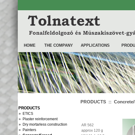
HOME
THE COMPANY
APPLICATIONS
PRODU
PRODUCTS :: Concrete/Sc
PRODUCTS
» ETICS
» Plaster reinforcement
» Dry mortarless construction
AR 562
» Painters
approx 120 g