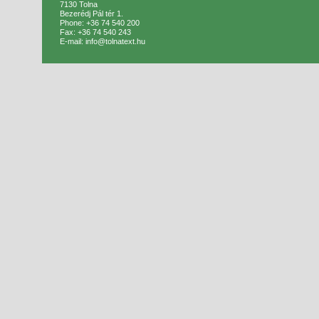
7130 Tolna
Bezerédj Pál tér 1.
Phone: +36 74 540 200
Fax: +36 74 540 243
E-mail: info@tolnatext.hu