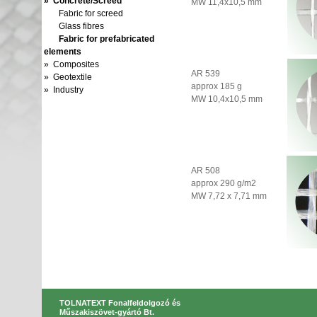
» Concrete/Screed
MW 11,4x10,5 mm
Fabric for screed
Glass fibres
Fabric for prefabricated
elements
» Composites
AR 539
» Geotextile
approx 185 g
» Industry
MW 10,4x10,5 mm
AR 508
approx 290 g/m2
MW 7,72 x 7,71 mm
TOLNATEXT Fonalfeldolgozó és
Műszakiszövet-gyártó Bt.