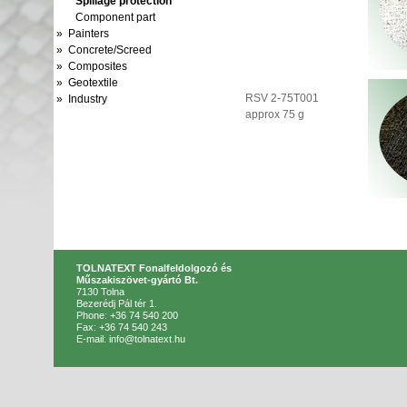
Spillage protection
Component part
» Painters
» Concrete/Screed
» Composites
» Geotextile
RSV 2-75T001
» Industry
approx 75 g
TOLNATEXT Fonalfeldolgozó és
Műszakiszövet-gyártó Bt.
7130 Tolna
Bezerédj Pál tér 1.
Phone: +36 74 540 200
Fax: +36 74 540 243
E-mail: info@tolnatext.hu