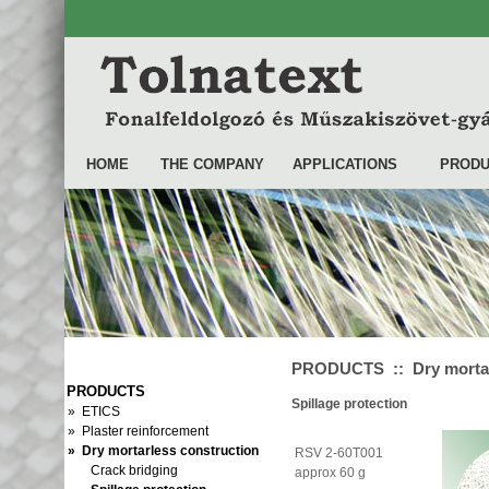
HOME
THE COMPANY
APPLICATIONS
PRODU
PRODUCTS :: Dry mortarl
PRODUCTS
Spillage protection
» ETICS
» Plaster reinforcement
» Dry mortarless construction
RSV 2-60T001
Crack bridging
approx 60 g