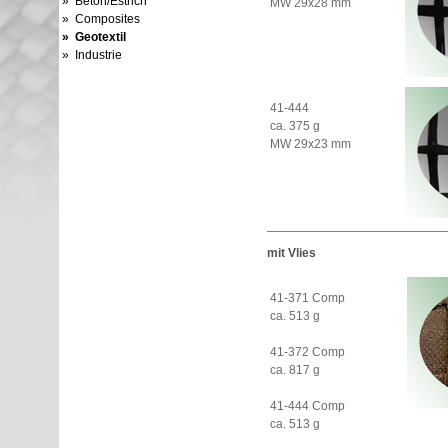
» Beton/Estrich
MW 29x28 mm
» Composites
» Geotextil
» Industrie
41-444
ca. 375 g
MW 29x23 mm
mit Vlies
41-371 Comp
ca. 513 g
41-372 Comp
ca. 817 g
41-444 Comp
ca. 513 g