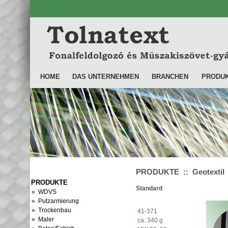
HOME
DAS UNTERNEHMEN
BRANCHEN
PRODU
PRODUKTE :: Geotextil
PRODUKTE
Standard
» WDVS
» Putzarmierung
» Trockenbau
41-371
» Maler
ca. 340 g