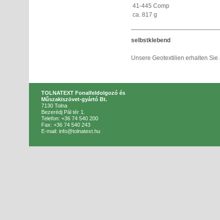
41-445 Comp
ca. 817 g
selbstklebend
Unsere Geotextilien erhalten Sie
TOLNATEXT Fonalfeldolgozó és
Műszakiszövet-gyártó Bt.
7130 Tolna
Bezerédj Pál tér 1.
Telefon: +36 74 540 200
Fax: +36 74 540 243
E-mail: info@tolnatext.hu