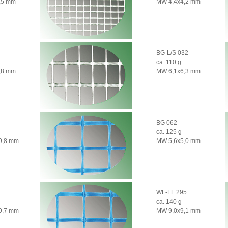
,5 mm
MW 4,4x4,2 mm
BG-L/S 032
ca. 110 g
,8 mm
MW 6,1x6,3 mm
BG 062
ca. 125 g
9,8 mm
MW 5,6x5,0 mm
WL-LL 295
ca. 140 g
9,7 mm
MW 9,0x9,1 mm