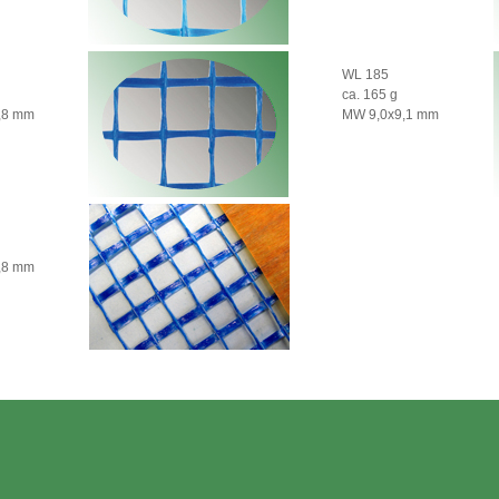
WL 185
ca. 165 g
,8 mm
MW 9,0x9,1 mm
,8 mm