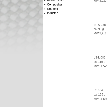
» Beton/Estrich
MW 3,0x2
» Composites
» Geotextil
» Industrie
IN-W 088
ca. 90 g
MW 5,7x8
LS-L 082
ca. 110 g
MW 11,5x
LS 064
ca. 125 g
MW 11,5x