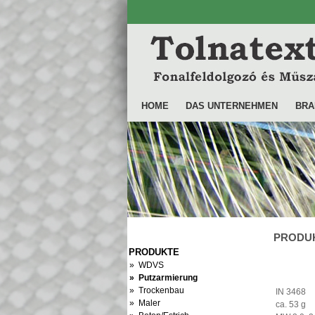
HOME
DAS UNTERNEHMEN
BRA
PRODUK
PRODUKTE
» WDVS
» Putzarmierung
» Trockenbau
IN 3468
» Maler
ca. 53 g