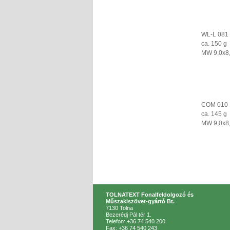
WL-L 081
ca. 150 g
MW 9,0x8
COM 010
ca. 145 g
MW 9,0x8
TOLNATEXT Fonalfeldolgozó és
Műszakiszövet-gyártó Bt.
7130 Tolna
Bezerédj Pál tér 1.
Telefon: +36 74 540 200
Fax: +36 74 540 243