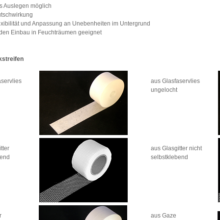
s Auslegen möglich
utschwirkung
xibilität und Anpassung an Unebenheiten im Untergrund
 den Einbau in Feuchträumen geeignet
streifen
servlies
aus Glasfaservlies
ungelocht
tter
aus Glasgitter nicht
bend
selbstklebend
r
aus Gaze