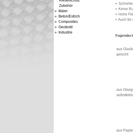
Rieselschutz
• Schnelle
Zubehör
• Keine R
» Maler
• Hohe Fle
» Beton/Estrich
• Auch für
» Composites
» Geotextil
» Industrie
Fugendeck
aus Glasfa
gelocht
aus Glasgi
selbstkle
aus Papie