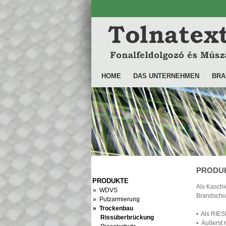
HOME
DAS UNTERNEHMEN
BRA
PRODUKT
PRODUKTE
Als Kaschi
» WDVS
Brandschu
» Putzarmierung
» Trockenbau
• Als RI
Rissüberbrückung
• Äußerst 