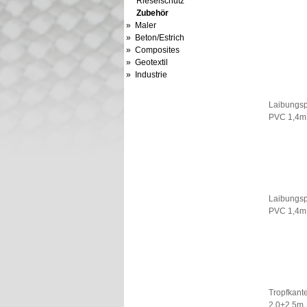
Rieselschutz
Zubehör
» Maler
» Beton/Estrich
» Composites
» Geotextil
» Industrie
Laibungsp
PVC 1,4m
Laibungsp
PVC 1,4m
Tropfkante
2,0+2,5m