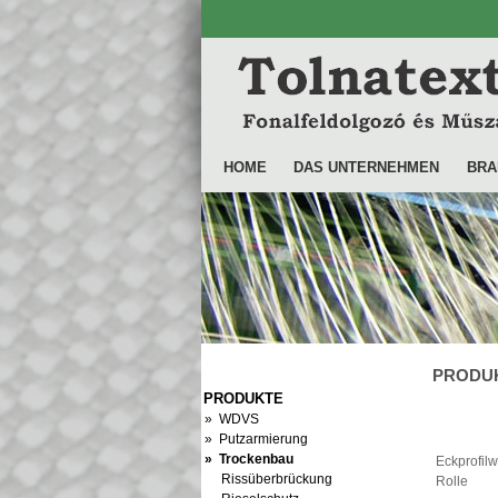
HOME
DAS UNTERNEHMEN
BRA
PRODUKT
PRODUKTE
» WDVS
» Putzarmierung
» Trockenbau
Eckprofilw
Rissüberbrückung
Rolle