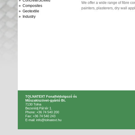
» Concrete/Screed
We offer a wide range of fibre c
» Composites
painters, plasterers, dry wall ap
» Geotextile
» Industry
TOLNATEXT Fonalfeldolgozó és
Műszakiszövet-gyártó Bt.
7130 Tolna
Bezerédj Pál tér 1.
Phone: +36 74 540 200
Fax: +36 74 540 243
E-mail: info@tolnatext.hu